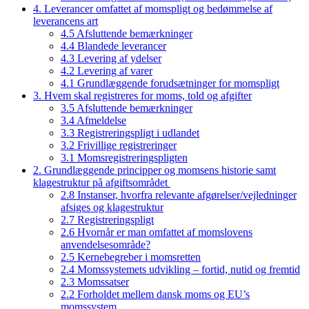
4. Leverancer omfattet af momspligt og bedømmelse af
leverancens art
4.5 Afsluttende bemærkninger
4.4 Blandede leverancer
4.3 Levering af ydelser
4.2 Levering af varer
4.1 Grundlæggende forudsætninger for momspligt
3. Hvem skal registreres for moms, told og afgifter
3.5 Afsluttende bemærkninger
3.4 Afmeldelse
3.3 Registreringspligt i udlandet
3.2 Frivillige registreringer
3.1 Momsregistreringspligten
2. Grundlæggende principper og momsens historie samt
klagestruktur på afgiftsområdet
2.8 Instanser, hvorfra relevante afgørelser/vejledninger
afsiges og klagestruktur
2.7 Registreringspligt
2.6 Hvornår er man omfattet af momslovens
anvendelsesområde?
2.5 Kernebegreber i momsretten
2.4 Momssystemets udvikling – fortid, nutid og fremtid
2.3 Momssatser
2.2 Forholdet mellem dansk moms og EU’s
momssystem