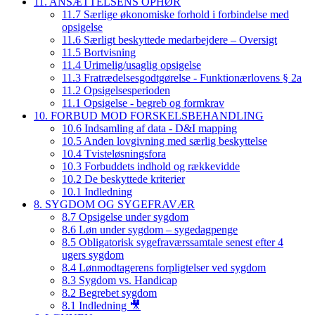
11. ANSÆTTELSENS OPHØR
11.7 Særlige økonomiske forhold i forbindelse med
opsigelse
11.6 Særligt beskyttede medarbejdere – Oversigt
11.5 Bortvisning
11.4 Urimelig/usaglig opsigelse
11.3 Fratrædelsesgodtgørelse - Funktionærlovens § 2a
11.2 Opsigelsesperioden
11.1 Opsigelse - begreb og formkrav
10. FORBUD MOD FORSKELSBEHANDLING
10.6 Indsamling af data - D&I mapping
10.5 Anden lovgivning med særlig beskyttelse
10.4 Tvisteløsningsfora
10.3 Forbuddets indhold og rækkevidde
10.2 De beskyttede kriterier
10.1 Indledning
8. SYGDOM OG SYGEFRAVÆR
8.7 Opsigelse under sygdom
8.6 Løn under sygdom – sygedagpenge
8.5 Obligatorisk sygefraværssamtale senest efter 4
ugers sygdom
8.4 Lønmodtagerens forpligtelser ved sygdom
8.3 Sygdom vs. Handicap
8.2 Begrebet sygdom
8.1 Indledning 🎥