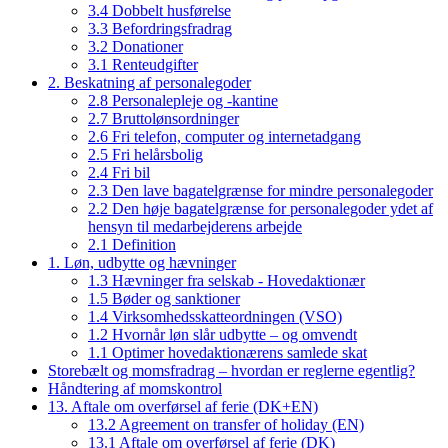
3.4 Dobbelt husførelse
3.3 Befordringsfradrag
3.2 Donationer
3.1 Renteudgifter
2. Beskatning af personalegoder
2.8 Personalepleje og -kantine
2.7 Bruttolønsordninger
2.6 Fri telefon, computer og internetadgang
2.5 Fri helårsbolig
2.4 Fri bil
2.3 Den lave bagatelgrænse for mindre personalegoder
2.2 Den høje bagatelgrænse for personalegoder ydet af
hensyn til medarbejderens arbejde
2.1 Definition
1. Løn, udbytte og hævninger
1.3 Hævninger fra selskab - Hovedaktionær
1.5 Bøder og sanktioner
1.4 Virksomhedsskatteordningen (VSO)
1.2 Hvornår løn slår udbytte – og omvendt
1.1 Optimer hovedaktionærens samlede skat
Storebælt og momsfradrag – hvordan er reglerne egentlig?
Håndtering af momskontrol
13. Aftale om overførsel af ferie (DK+EN)
13.2 Agreement on transfer of holiday (EN)
13.1 Aftale om overførsel af ferie (DK)