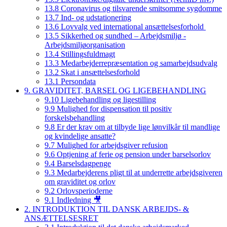
13.8 Coronavirus og tilsvarende smitsomme sygdomme
13.7 Ind- og udstationering
13.6 Lovvalg ved international ansættelsesforhold
13.5 Sikkerhed og sundhed – Arbejdsmiljø -
Arbejdsmiljøorganisation
13.4 Stillingsfuldmagt
13.3 Medarbejderrepræsentation og samarbejdsudvalg
13.2 Skat i ansættelsesforhold
13.1 Persondata
9. GRAVIDITET, BARSEL OG LIGEBEHANDLING
9.10 Ligebehandling og ligestilling
9.9 Mulighed for dispensation til positiv
forskelsbehandling
9.8 Er der krav om at tilbyde lige lønvilkår til mandlige
og kvindelige ansatte?
9.7 Mulighed for arbejdsgiver refusion
9.6 Optjening af ferie og pension under barselsorlov
9.4 Barselsdagpenge
9.3 Medarbejderens pligt til at underrette arbejdsgiveren
om graviditet og orlov
9.2 Orlovsperioderne
9.1 Indledning 🎥
2. INTRODUKTION TIL DANSK ARBEJDS- &
ANSÆTTELSESRET