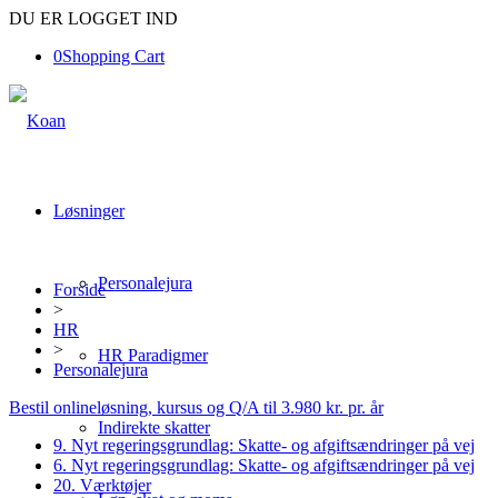
DU ER LOGGET IND
0
Shopping Cart
Løsninger
Personalejura
Forside
>
HR
>
HR Paradigmer
Personalejura
Bestil onlineløsning, kursus og Q/A til 3.980 kr. pr. år
Indirekte skatter
9. Nyt regeringsgrundlag: Skatte- og afgiftsændringer på vej
6. Nyt regeringsgrundlag: Skatte- og afgiftsændringer på vej
20. Værktøjer