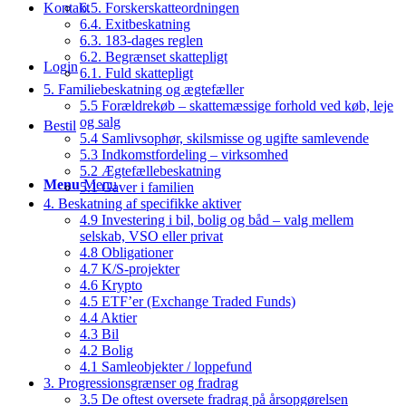
Kontakt
6.5. Forskerskatteordningen
6.4. Exitbeskatning
6.3. 183-dages reglen
6.2. Begrænset skattepligt
Login
6.1. Fuld skattepligt
5. Familiebeskatning og ægtefæller
5.5 Forældrekøb – skattemæssige forhold ved køb, leje
og salg
Bestil
5.4 Samlivsophør, skilsmisse og ugifte samlevende
5.3 Indkomstfordeling – virksomhed
5.2 Ægtefællebeskatning
Menu
Menu
5.1 Gaver i familien
4. Beskatning af specifikke aktiver
4.9 Investering i bil, bolig og båd – valg mellem
selskab, VSO eller privat
4.8 Obligationer
4.7 K/S-projekter
4.6 Krypto
4.5 ETF’er (Exchange Traded Funds)
4.4 Aktier
4.3 Bil
4.2 Bolig
4.1 Samleobjekter / loppefund
3. Progressionsgrænser og fradrag
3.5 De oftest oversete fradrag på årsopgørelsen