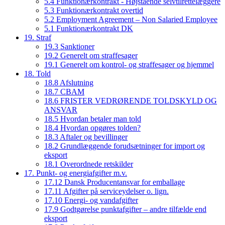
5.4 Funktionærkontrakt - Højstående selvtilrettelæggere
5.3 Funktionærkontrakt overtid
5.2 Employment Agreement – Non Salaried Employee
5.1 Funktionærkontrakt DK
19. Straf
19.3 Sanktioner
19.2 Generelt om straffesager
19.1 Generelt om kontrol- og straffesager og hjemmel
18. Told
18.8 Afslutning
18.7 CBAM
18.6 FRISTER VEDRØRENDE TOLDSKYLD OG
ANSVAR
18.5 Hvordan betaler man told
18.4 Hvordan opgøres tolden?
18.3 Aftaler og bevillinger
18.2 Grundlæggende forudsætninger for import og
eksport
18.1 Overordnede retskilder
17. Punkt- og energiafgifter m.v.
17.12 Dansk Producentansvar for emballage
17.11 Afgifter på serviceydelser o. lign.
17.10 Energi- og vandafgifter
17.9 Godtgørelse punktafgifter – andre tilfælde end
eksport