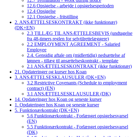
12.7 Termination - Work during notice
12.6 Opsigelse - arbejde i opsigelsesperioden
12.4 Opsigelse
12.1 Opsigelse - fritstilling
2. ANSÆTTELSESKONTRAKT (ikke funktionær)
(DK+EN)
2.3 TILLÆG TIL ANSÆTTELESBEVIS (undtagelse
fra 48-timers reglen for selvtilrettelæggere)
2.2 EMPLOYMENT AGREEMENT - Salaried
Employee
2.4. Gensidig aftale om (midlertidig) nedsættelse af
lønnen - tillæg til ansættelseskontrakt - template
2.1 ANSÆTTELSESKONTRAKT (ikke funktionær)
21. Opdateringer og kurser hos Koan
3. ANSÆTTELSESKLAUSULER (DK+EN)
3.2 Restrictive Covenants (Schedule to employment
contract) (EN)
3.1 ANSÆTTELSESKLAUSULER (DK)
14. Opdateringer hos Koan og seneste kurser
1. Opdateringer hos Koan og seneste kurser
5. Funktionærkontrakt (DK+EN)
5.6 Funktionærkontrakt - Forlænget opsigelsesvarsel
(EN)
5.5 Funktionærkontrakt - Forlænget opsigelsesvarsel
(DK)