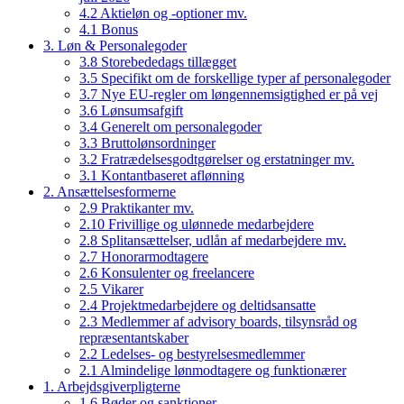
4.2 Aktieløn og -optioner mv.
4.1 Bonus
3. Løn & Personalegoder
3.8 Storebededags tillægget
3.5 Specifikt om de forskellige typer af personalegoder
3.7 Nye EU-regler om løngennemsigtighed er på vej
3.6 Lønsumsafgift
3.4 Generelt om personalegoder
3.3 Bruttolønsordninger
3.2 Fratrædelsesgodtgørelser og erstatninger mv.
3.1 Kontantbaseret aflønning
2. Ansættelsesformerne
2.9 Praktikanter mv.
2.10 Frivillige og ulønnede medarbejdere
2.8 Splitansættelser, udlån af medarbejdere mv.
2.7 Honorarmodtagere
2.6 Konsulenter og freelancere
2.5 Vikarer
2.4 Projektmedarbejdere og deltidsansatte
2.3 Medlemmer af advisory boards, tilsynsråd og
repræsentantskaber
2.2 Ledelses- og bestyrelsesmedlemmer
2.1 Almindelige lønmodtagere og funktionærer
1. Arbejdsgiverpligterne
1.6 Bøder og sanktioner