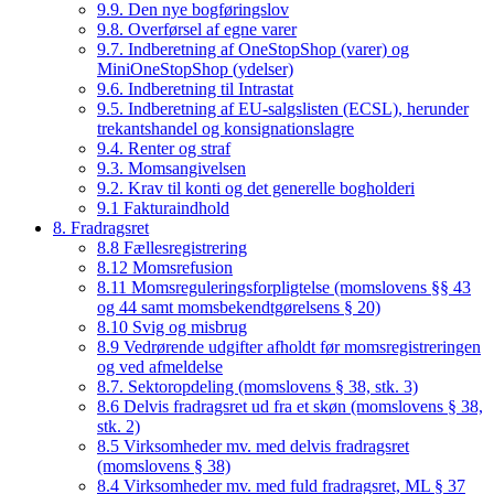
9.9. Den nye bogføringslov
9.8. Overførsel af egne varer
9.7. Indberetning af OneStopShop (varer) og
MiniOneStopShop (ydelser)
9.6. Indberetning til Intrastat
9.5. Indberetning af EU-salgslisten (ECSL), herunder
trekantshandel og konsignationslagre
9.4. Renter og straf
9.3. Momsangivelsen
9.2. Krav til konti og det generelle bogholderi
9.1 Fakturaindhold
8. Fradragsret
8.8 Fællesregistrering
8.12 Momsrefusion
8.11 Momsreguleringsforpligtelse (momslovens §§ 43
og 44 samt momsbekendtgørelsens § 20)
8.10 Svig og misbrug
8.9 Vedrørende udgifter afholdt før momsregistreringen
og ved afmeldelse
8.7. Sektoropdeling (momslovens § 38, stk. 3)
8.6 Delvis fradragsret ud fra et skøn (momslovens § 38,
stk. 2)
8.5 Virksomheder mv. med delvis fradragsret
(momslovens § 38)
8.4 Virksomheder mv. med fuld fradragsret, ML § 37