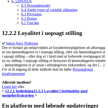
6. LØNNEN
6.5 Personalegoder
6.4 Andre typer af variable aflønning
6.3 Provision
6.2 Bonus
6.1 Fast løn
12.2.2 Loyalitet i uopsagt stilling
af
Søren Narv Pedersen
Der er forskel på rækkevidden af loyalitetsforpligtelsen alt afhængig
af om lønmodtageren er i uopsagt stilling, eller om lønmodtageren er
i opsagt stilling – eller dog er i færd med at forberede overgangen til
en ny stilling. I uopsagt stilling er hensynet til lønmodtageren mindre
– lønmodtageren er jo ansat i arbejdsgivers virksomhed, og der […]
For at få adgang til dette indhold skal du købe
Personalejura
årsabonnement
Allerede medlem?
Login her
eller
<
12.2.1 Indledning
12.2.3 Loyalitet i forbindelse med
opsigelse/fratræden
>
En platform med løbende opdateringer