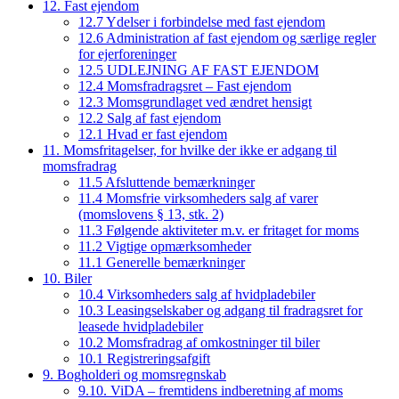
12. Fast ejendom
12.7 Ydelser i forbindelse med fast ejendom
12.6 Administration af fast ejendom og særlige regler
for ejerforeninger
12.5 UDLEJNING AF FAST EJENDOM
12.4 Momsfradragsret – Fast ejendom
12.3 Momsgrundlaget ved ændret hensigt
12.2 Salg af fast ejendom
12.1 Hvad er fast ejendom
11. Momsfritagelser, for hvilke der ikke er adgang til
momsfradrag
11.5 Afsluttende bemærkninger
11.4 Momsfrie virksomheders salg af varer
(momslovens § 13, stk. 2)
11.3 Følgende aktiviteter m.v. er fritaget for moms
11.2 Vigtige opmærksomheder
11.1 Generelle bemærkninger
10. Biler
10.4 Virksomheders salg af hvidpladebiler
10.3 Leasingselskaber og adgang til fradragsret for
leasede hvidpladebiler
10.2 Momsfradrag af omkostninger til biler
10.1 Registreringsafgift
9. Bogholderi og momsregnskab
9.10. ViDA – fremtidens indberetning af moms