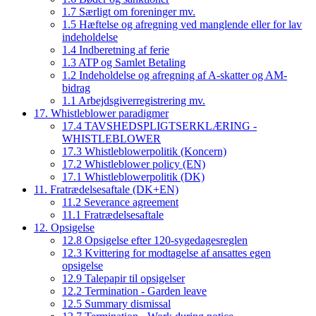
1.7 Særligt om foreninger mv.
1.5 Hæftelse og afregning ved manglende eller for lav
indeholdelse
1.4 Indberetning af ferie
1.3 ATP og Samlet Betaling
1.2 Indeholdelse og afregning af A-skatter og AM-
bidrag
1.1 Arbejdsgiverregistrering mv.
17. Whistleblower paradigmer
17.4 TAVSHEDSPLIGTSERKLÆRING -
WHISTLEBLOWER
17.3 Whistleblowerpolitik (Koncern)
17.2 Whistleblower policy (EN)
17.1 Whistleblowerpolitik (DK)
11. Fratrædelsesaftale (DK+EN)
11.2 Severance agreement
11.1 Fratrædelsesaftale
12. Opsigelse
12.8 Opsigelse efter 120-sygedagesreglen
12.3 Kvittering for modtagelse af ansattes egen
opsigelse
12.9 Talepapir til opsigelser
12.2 Termination - Garden leave
12.5 Summary dismissal