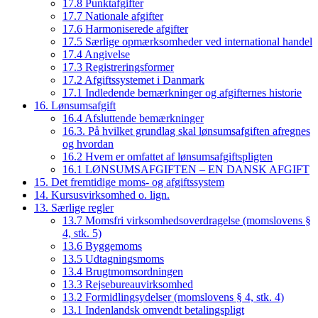
17.8 Punktafgifter
17.7 Nationale afgifter
17.6 Harmoniserede afgifter
17.5 Særlige opmærksomheder ved international handel
17.4 Angivelse
17.3 Registreringsformer
17.2 Afgiftssystemet i Danmark
17.1 Indledende bemærkninger og afgifternes historie
16. Lønsumsafgift
16.4 Afsluttende bemærkninger
16.3. På hvilket grundlag skal lønsumsafgiften afregnes
og hvordan
16.2 Hvem er omfattet af lønsumsafgiftspligten
16.1 LØNSUMSAFGIFTEN – EN DANSK AFGIFT
15. Det fremtidige moms- og afgiftssystem
14. Kursusvirksomhed o. lign.
13. Særlige regler
13.7 Momsfri virksomhedsoverdragelse (momslovens §
4, stk. 5)
13.6 Byggemoms
13.5 Udtagningsmoms
13.4 Brugtmomsordningen
13.3 Rejsebureauvirksomhed
13.2 Formidlingsydelser (momslovens § 4, stk. 4)
13.1 Indenlandsk omvendt betalingspligt