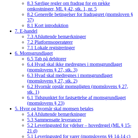
8.3 Særlige regler om fradrag for en række
omkostninger, ML § 42, stk. 1, nr. 5
8.2 Generelle betingelser for fradragsret (momsloven §
37)
8.1 Kort introduktion
7. E-handel
7.3 Afsluttende bemærkninger
7.2 Platformsoperatører
7.1 Lokale registreringer
6. Momsgrundlaget
6.5 Tab på debitorer
6.4 Hvad skal ikke medregnes i momsgrundlaget
(momslovens § 27, stk. 3)
6.3 Hvad skal medregnes i momsgrundlaget
(momslovens § 27, stk. 2)
6.2 Hvornår opstår momspligten (momslovens § 27,
stk. 1)
6.1 Tidspunktet for fastsættelse af momsgrundlaget
(momslovens § 23)
5. Hvor og hvornår skal momsen betales
5.4 Afsluttende bemærkninger
5.3 Sammensatte leverancer
5.2 Leveringssted for ydelser – hovedregel (ML § 15-
21 d)
5.1 Leveringssted for varer (momslovens §§ 14-14 c)