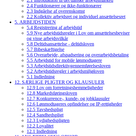
2.1 Introduktion til det danske arbejdsmarked
2.4 Funktionærer og ikke-funktionærer
2.3 Indgåelse af overenskomst
2.2 Kollektiv arbejdsret og individuel ansættelsesret
5. ARBEJDSTIDEN
5.4 Registrering af arbejdstid
5.9 Nye arbejdstidsregler i Lov om ansættelsesbeviser
og visse arbejdsvilkår
5.8 Deltidsansættelse - deltidsloven
5.7 Bibeskæftigelse
5.6 Overarbejde, afspadsering og overarbejdsbetaling
5.5 Arbejdstid for mobile lønmodtagere
5.3 Arbejdstidsdirektivgennemførelsesloven
5.2 Arbejdstidsregler i arbejdsmiljøloven
5.1 Indledning
12. SÆRLIGE PLIGTER OG KLAUSULER
12.9 Lov om forretningshemmeligheder
12.8 Markedsføringsloven
12.7 Konkurrence-, kunde- og jobklausuler
12.6 Lønmodtageres opfindelser og IP-rettigheder
12.5 Tavshedspligt
12.4 Sandhedspligt
12.3 Lydighedspligten
12.2 Loyalitet
12.1 Indledning