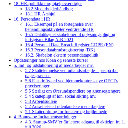
18. HR-politikker og hjælpeværktøjer
18.2 Medarbejderhåndbog
18.1 HR Årshjul
16. Persondata i HR
16.1 Eksempel på en fortegnelse over
behandlingsaktiviteter vedrørende HR
16.5 Datatilsynet skabeloner til oplysningspligt og
indsigtsret Bilag A-B 2021
16.4 Personal Data Breach Register GDPR (EN)
16.3 Persondatabrudsregistrering (DK)
16.2. Skabelon ekstern persondatapolitik
Opdateringer hos Koan og seneste kurser
5. Ind- og udstationering af medarbejder mv.
5.7 Skattelempelse ved udlandsarbejde – pas på 42-
dagesgrænsen
5.6 Fast driftssted ved hjemmekontor – nye OECD-
præciseringer
5.5 Særligt om Øresundspendlere og grænsegængere
5.4 Skattepligt af løn, social sikring mv.
5.3 Arbejdsudleje
5.2 Ansættelse af udenlandske medarbejdere
5.1 Skatteordning for forskere og højtlønnede
4. Bonus- og Incitamentsordninger
4.3. Startup-SMV’er får lettere adgang til aktieløn fra 1.
juli 2026