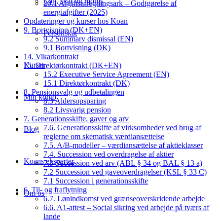
Løn, skat og moms
20.1 Afgiftsafregningsark – Godtgørelse af
energiafgifter (2025)
Opdateringer og kurser hos Koan
9. Bortvisning (DK+EN)
Personskat
9.2 Summary dismissal (EN)
9.1 Bortvisning (DK)
14. Vikarkontrakt
Kurser
15. Direktørkontrakt (DK+EN)
15.2 Executive Service Agreement (EN)
15.1 Direktørkontrakt (DK)
8. Pensionsvalg og udbetalingen
Min konto
8.3 Aldersopsparing
8.2 Livsvarig pension
7. Generationsskifte, gaver og arv
7.6. Generationsskifte af virksomheder ved brug af
Blog
reglerne om skematisk værdiansættelse
7.5. A/B-modeller – værdiansættelse af aktieklasser
7.4. Succession ved overdragelse af aktier
Koans eksperter
7.3 Succession ved arv (ABL § 34 og BAL § 13 a)
7.2 Succession ved gaveoverdragelser (KSL § 33 C)
7.1 Succession i generationsskifte
6. Til- og fraflytning
Om os
6.7. Lønindkomst ved grænseoverskridende arbejde
6.6. A1-attest – Social sikring ved arbejde på tværs af
lande