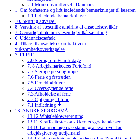
2.1 Momsens indførsel i Danmark
1. Om forfatterne og lidt indledende bemærkninger til læseren
1.1 Indledende bemærkninger
10. Skriftlig advarsel
8. Varsling af væsentlig ændring af ansættelsesvilkår
7. Gensidig aftale om væsentlig vilkårsændring
6. Uddannelsesaftale
4. Tillæg til ansættelseskontrakt vedr.
virksomhedsoverdragelse
7. FERIE
7.9 Særligt om Feriefridage
7. 8 Arbejdsmarkedets Feriefond
7.7 Særlige persongrupper
7.6 Ferie og fratræden
7.5 Feriehindringer
7.4 Overskydende ferie
7.3 Afholdelse af ferie
7.2 Optjening af ferie
7.1 Indledning 🎥
13. ANDRE SPØRGSMÅL
13.12 Whistleblowerordning
13.11 Straffeattester og sikkerhedsgodkendelser
13.10 Lønmodtageres erstatningsansvar over for
arbejdsgiver og tredjemand
13.9 Elektroniske/digitale underskrifter (NemID mv.)