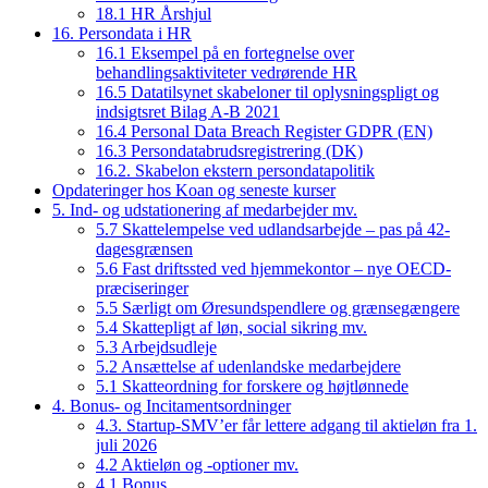
18.1 HR Årshjul
16. Persondata i HR
16.1 Eksempel på en fortegnelse over
behandlingsaktiviteter vedrørende HR
16.5 Datatilsynet skabeloner til oplysningspligt og
indsigtsret Bilag A-B 2021
16.4 Personal Data Breach Register GDPR (EN)
16.3 Persondatabrudsregistrering (DK)
16.2. Skabelon ekstern persondatapolitik
Opdateringer hos Koan og seneste kurser
5. Ind- og udstationering af medarbejder mv.
5.7 Skattelempelse ved udlandsarbejde – pas på 42-
dagesgrænsen
5.6 Fast driftssted ved hjemmekontor – nye OECD-
præciseringer
5.5 Særligt om Øresundspendlere og grænsegængere
5.4 Skattepligt af løn, social sikring mv.
5.3 Arbejdsudleje
5.2 Ansættelse af udenlandske medarbejdere
5.1 Skatteordning for forskere og højtlønnede
4. Bonus- og Incitamentsordninger
4.3. Startup-SMV’er får lettere adgang til aktieløn fra 1.
juli 2026
4.2 Aktieløn og -optioner mv.
4.1 Bonus