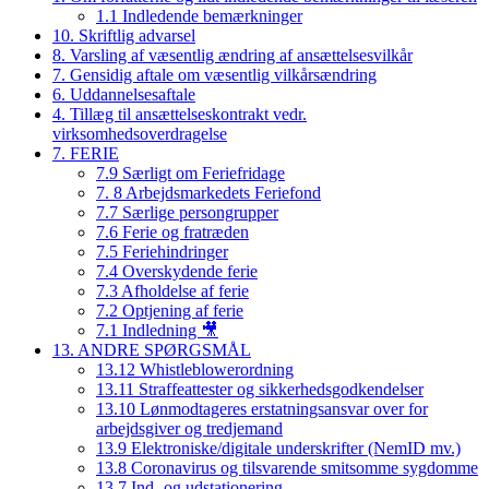
1.1 Indledende bemærkninger
10. Skriftlig advarsel
8. Varsling af væsentlig ændring af ansættelsesvilkår
7. Gensidig aftale om væsentlig vilkårsændring
6. Uddannelsesaftale
4. Tillæg til ansættelseskontrakt vedr.
virksomhedsoverdragelse
7. FERIE
7.9 Særligt om Feriefridage
7. 8 Arbejdsmarkedets Feriefond
7.7 Særlige persongrupper
7.6 Ferie og fratræden
7.5 Feriehindringer
7.4 Overskydende ferie
7.3 Afholdelse af ferie
7.2 Optjening af ferie
7.1 Indledning 🎥
13. ANDRE SPØRGSMÅL
13.12 Whistleblowerordning
13.11 Straffeattester og sikkerhedsgodkendelser
13.10 Lønmodtageres erstatningsansvar over for
arbejdsgiver og tredjemand
13.9 Elektroniske/digitale underskrifter (NemID mv.)
13.8 Coronavirus og tilsvarende smitsomme sygdomme
13.7 Ind- og udstationering