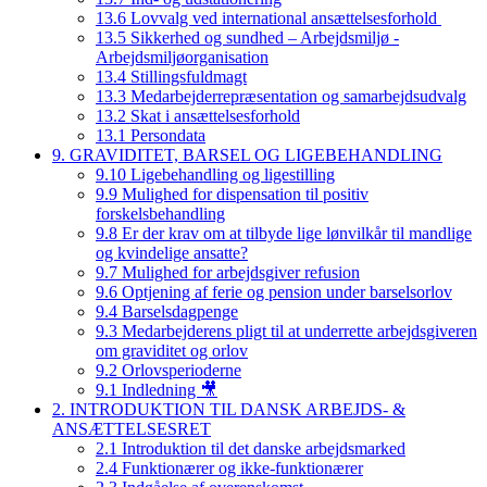
13.6 Lovvalg ved international ansættelsesforhold
13.5 Sikkerhed og sundhed – Arbejdsmiljø -
Arbejdsmiljøorganisation
13.4 Stillingsfuldmagt
13.3 Medarbejderrepræsentation og samarbejdsudvalg
13.2 Skat i ansættelsesforhold
13.1 Persondata
9. GRAVIDITET, BARSEL OG LIGEBEHANDLING
9.10 Ligebehandling og ligestilling
9.9 Mulighed for dispensation til positiv
forskelsbehandling
9.8 Er der krav om at tilbyde lige lønvilkår til mandlige
og kvindelige ansatte?
9.7 Mulighed for arbejdsgiver refusion
9.6 Optjening af ferie og pension under barselsorlov
9.4 Barselsdagpenge
9.3 Medarbejderens pligt til at underrette arbejdsgiveren
om graviditet og orlov
9.2 Orlovsperioderne
9.1 Indledning 🎥
2. INTRODUKTION TIL DANSK ARBEJDS- &
ANSÆTTELSESRET
2.1 Introduktion til det danske arbejdsmarked
2.4 Funktionærer og ikke-funktionærer