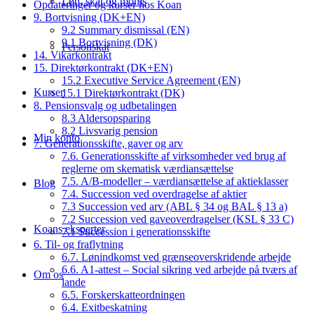
Løn, skat og moms
Opdateringer og kurser hos Koan
9. Bortvisning (DK+EN)
9.2 Summary dismissal (EN)
9.1 Bortvisning (DK)
Personskat
14. Vikarkontrakt
15. Direktørkontrakt (DK+EN)
15.2 Executive Service Agreement (EN)
Kurser
15.1 Direktørkontrakt (DK)
8. Pensionsvalg og udbetalingen
8.3 Aldersopsparing
8.2 Livsvarig pension
Min konto
7. Generationsskifte, gaver og arv
7.6. Generationsskifte af virksomheder ved brug af
reglerne om skematisk værdiansættelse
7.5. A/B-modeller – værdiansættelse af aktieklasser
Blog
7.4. Succession ved overdragelse af aktier
7.3 Succession ved arv (ABL § 34 og BAL § 13 a)
7.2 Succession ved gaveoverdragelser (KSL § 33 C)
Koans eksperter
7.1 Succession i generationsskifte
6. Til- og fraflytning
6.7. Lønindkomst ved grænseoverskridende arbejde
6.6. A1-attest – Social sikring ved arbejde på tværs af
Om os
lande
6.5. Forskerskatteordningen
6.4. Exitbeskatning