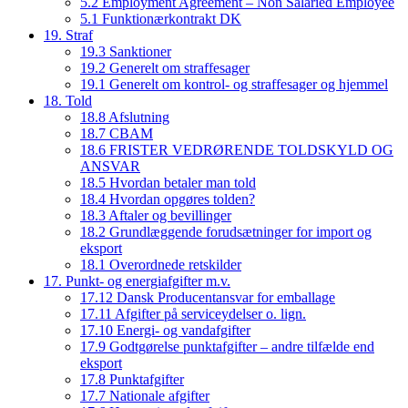
5.2 Employment Agreement – Non Salaried Employee
5.1 Funktionærkontrakt DK
19. Straf
19.3 Sanktioner
19.2 Generelt om straffesager
19.1 Generelt om kontrol- og straffesager og hjemmel
18. Told
18.8 Afslutning
18.7 CBAM
18.6 FRISTER VEDRØRENDE TOLDSKYLD OG
ANSVAR
18.5 Hvordan betaler man told
18.4 Hvordan opgøres tolden?
18.3 Aftaler og bevillinger
18.2 Grundlæggende forudsætninger for import og
eksport
18.1 Overordnede retskilder
17. Punkt- og energiafgifter m.v.
17.12 Dansk Producentansvar for emballage
17.11 Afgifter på serviceydelser o. lign.
17.10 Energi- og vandafgifter
17.9 Godtgørelse punktafgifter – andre tilfælde end
eksport
17.8 Punktafgifter
17.7 Nationale afgifter