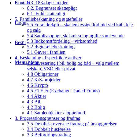
Kontakt
6.3. 183-dages reglen
6.2. Begrænset skattepligt
6.1. Fuld skattepligt
5. Familiebeskatning og ægtefæller
Login
5.5 Forældrekøb – skattemæssige forhold ved køb, leje
og salg
5.4 Samlivsophør, skilsmisse og ugifte samlevende
5.3 Indkomstfordeling – virksomhed
Bestil
5.2 Ægtefællebeskatning
5.1 Gaver i familien
4. Beskatning af specifikke aktiver
Menu
Menu
4.9 Investering i bil, bolig og båd – valg mellem
selskab, VSO eller privat
4.8 Obligationer
4.7 K/S-projekter
4.6 Krypto
4.5 ETF’er (Exchange Traded Funds)
4.4 Aktier
4.3 Bil
4.2 Bolig
4.1 Samleobjekter / loppefund
3. Progressionsgrænser og fradrag
3.5 De oftest oversete fradrag på årsopgørelsen
3.4 Dobbelt husførelse
3.3 Befordringsfradrag