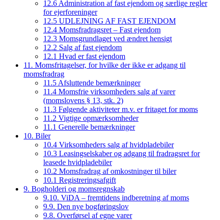
12.6 Administration af fast ejendom og særlige regler
for ejerforeninger
12.5 UDLEJNING AF FAST EJENDOM
12.4 Momsfradragsret – Fast ejendom
12.3 Momsgrundlaget ved ændret hensigt
12.2 Salg af fast ejendom
12.1 Hvad er fast ejendom
11. Momsfritagelser, for hvilke der ikke er adgang til
momsfradrag
11.5 Afsluttende bemærkninger
11.4 Momsfrie virksomheders salg af varer
(momslovens § 13, stk. 2)
11.3 Følgende aktiviteter m.v. er fritaget for moms
11.2 Vigtige opmærksomheder
11.1 Generelle bemærkninger
10. Biler
10.4 Virksomheders salg af hvidpladebiler
10.3 Leasingselskaber og adgang til fradragsret for
leasede hvidpladebiler
10.2 Momsfradrag af omkostninger til biler
10.1 Registreringsafgift
9. Bogholderi og momsregnskab
9.10. ViDA – fremtidens indberetning af moms
9.9. Den nye bogføringslov
9.8. Overførsel af egne varer