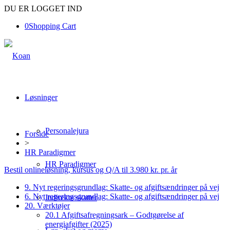
DU ER LOGGET IND
0
Shopping Cart
Løsninger
Personalejura
Forside
>
HR Paradigmer
HR Paradigmer
Bestil onlineløsning, kursus og Q/A til 3.980 kr. pr. år
9. Nyt regeringsgrundlag: Skatte- og afgiftsændringer på vej
6. Nyt regeringsgrundlag: Skatte- og afgiftsændringer på vej
Indirekte skatter
20. Værktøjer
20.1 Afgiftsafregningsark – Godtgørelse af
energiafgifter (2025)