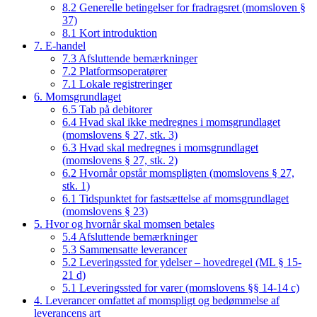
8.2 Generelle betingelser for fradragsret (momsloven §
37)
8.1 Kort introduktion
7. E-handel
7.3 Afsluttende bemærkninger
7.2 Platformsoperatører
7.1 Lokale registreringer
6. Momsgrundlaget
6.5 Tab på debitorer
6.4 Hvad skal ikke medregnes i momsgrundlaget
(momslovens § 27, stk. 3)
6.3 Hvad skal medregnes i momsgrundlaget
(momslovens § 27, stk. 2)
6.2 Hvornår opstår momspligten (momslovens § 27,
stk. 1)
6.1 Tidspunktet for fastsættelse af momsgrundlaget
(momslovens § 23)
5. Hvor og hvornår skal momsen betales
5.4 Afsluttende bemærkninger
5.3 Sammensatte leverancer
5.2 Leveringssted for ydelser – hovedregel (ML § 15-
21 d)
5.1 Leveringssted for varer (momslovens §§ 14-14 c)
4. Leverancer omfattet af momspligt og bedømmelse af
leverancens art