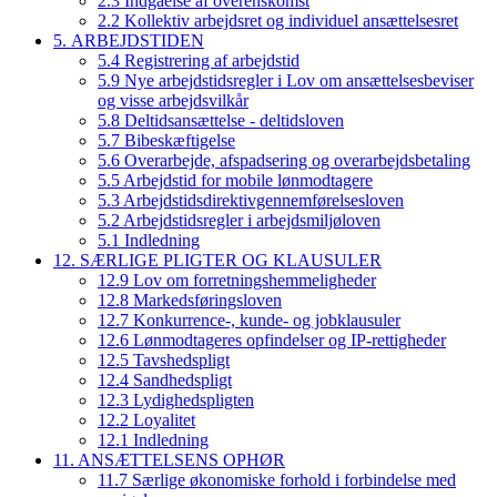
2.3 Indgåelse af overenskomst
2.2 Kollektiv arbejdsret og individuel ansættelsesret
5. ARBEJDSTIDEN
5.4 Registrering af arbejdstid
5.9 Nye arbejdstidsregler i Lov om ansættelsesbeviser
og visse arbejdsvilkår
5.8 Deltidsansættelse - deltidsloven
5.7 Bibeskæftigelse
5.6 Overarbejde, afspadsering og overarbejdsbetaling
5.5 Arbejdstid for mobile lønmodtagere
5.3 Arbejdstidsdirektivgennemførelsesloven
5.2 Arbejdstidsregler i arbejdsmiljøloven
5.1 Indledning
12. SÆRLIGE PLIGTER OG KLAUSULER
12.9 Lov om forretningshemmeligheder
12.8 Markedsføringsloven
12.7 Konkurrence-, kunde- og jobklausuler
12.6 Lønmodtageres opfindelser og IP-rettigheder
12.5 Tavshedspligt
12.4 Sandhedspligt
12.3 Lydighedspligten
12.2 Loyalitet
12.1 Indledning
11. ANSÆTTELSENS OPHØR
11.7 Særlige økonomiske forhold i forbindelse med