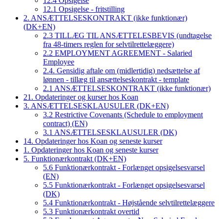
12.4 Opsigelse
12.1 Opsigelse - fritstilling
2. ANSÆTTELSESKONTRAKT (ikke funktionær)
(DK+EN)
2.3 TILLÆG TIL ANSÆTTELESBEVIS (undtagelse
fra 48-timers reglen for selvtilrettelæggere)
2.2 EMPLOYMENT AGREEMENT - Salaried
Employee
2.4. Gensidig aftale om (midlertidig) nedsættelse af
lønnen - tillæg til ansættelseskontrakt - template
2.1 ANSÆTTELSESKONTRAKT (ikke funktionær)
21. Opdateringer og kurser hos Koan
3. ANSÆTTELSESKLAUSULER (DK+EN)
3.2 Restrictive Covenants (Schedule to employment
contract) (EN)
3.1 ANSÆTTELSESKLAUSULER (DK)
14. Opdateringer hos Koan og seneste kurser
1. Opdateringer hos Koan og seneste kurser
5. Funktionærkontrakt (DK+EN)
5.6 Funktionærkontrakt - Forlænget opsigelsesvarsel
(EN)
5.5 Funktionærkontrakt - Forlænget opsigelsesvarsel
(DK)
5.4 Funktionærkontrakt - Højstående selvtilrettelæggere
5.3 Funktionærkontrakt overtid