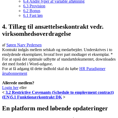
6.4 Andre typer af variable aflønning
6.3 Provision
6.2 Bonus
6.1 Fast løn
4. Tillæg til ansættelseskontrakt vedr.
virksomhedsoverdragelse
af
Søren Narv Pedersen
Kontrakt indgås mellem selskab og medarbejder. Underskrives i to
enslydende eksemplarer, hvoraf hver part modtager et eksemplar. *
For at opnå det optimale udbytte af standartdokumentet, downloades
det med fordel i Word-udgave.
For at få adgang til dette indhold skal du købe
HR Paradigmer
årsabonnement
Allerede medlem?
Login her
eller
<
3.2 Restrictive Covenants (Schedule to employment contract)
(EN)
5.1 Funktionærkontrakt DK
>
En platform med løbende opdateringer