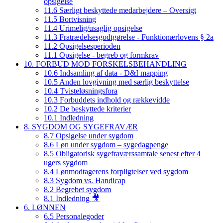
opsigelse
11.6 Særligt beskyttede medarbejdere – Oversigt
11.5 Bortvisning
11.4 Urimelig/usaglig opsigelse
11.3 Fratrædelsesgodtgørelse - Funktionærlovens § 2a
11.2 Opsigelsesperioden
11.1 Opsigelse - begreb og formkrav
10. FORBUD MOD FORSKELSBEHANDLING
10.6 Indsamling af data - D&I mapping
10.5 Anden lovgivning med særlig beskyttelse
10.4 Tvisteløsningsfora
10.3 Forbuddets indhold og rækkevidde
10.2 De beskyttede kriterier
10.1 Indledning
8. SYGDOM OG SYGEFRAVÆR
8.7 Opsigelse under sygdom
8.6 Løn under sygdom – sygedagpenge
8.5 Obligatorisk sygefraværssamtale senest efter 4
ugers sygdom
8.4 Lønmodtagerens forpligtelser ved sygdom
8.3 Sygdom vs. Handicap
8.2 Begrebet sygdom
8.1 Indledning 🎥
6. LØNNEN
6.5 Personalegoder