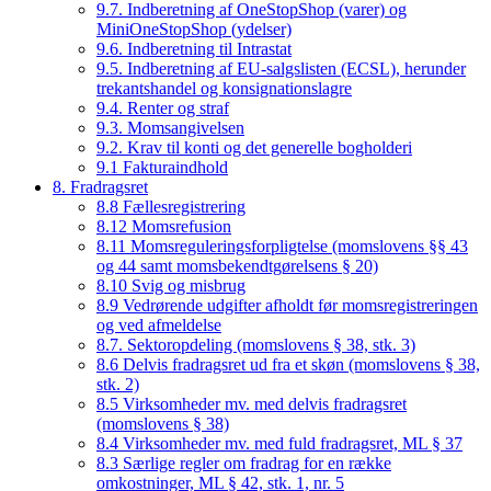
9.7. Indberetning af OneStopShop (varer) og
MiniOneStopShop (ydelser)
9.6. Indberetning til Intrastat
9.5. Indberetning af EU-salgslisten (ECSL), herunder
trekantshandel og konsignationslagre
9.4. Renter og straf
9.3. Momsangivelsen
9.2. Krav til konti og det generelle bogholderi
9.1 Fakturaindhold
8. Fradragsret
8.8 Fællesregistrering
8.12 Momsrefusion
8.11 Momsreguleringsforpligtelse (momslovens §§ 43
og 44 samt momsbekendtgørelsens § 20)
8.10 Svig og misbrug
8.9 Vedrørende udgifter afholdt før momsregistreringen
og ved afmeldelse
8.7. Sektoropdeling (momslovens § 38, stk. 3)
8.6 Delvis fradragsret ud fra et skøn (momslovens § 38,
stk. 2)
8.5 Virksomheder mv. med delvis fradragsret
(momslovens § 38)
8.4 Virksomheder mv. med fuld fradragsret, ML § 37
8.3 Særlige regler om fradrag for en række
omkostninger, ML § 42, stk. 1, nr. 5