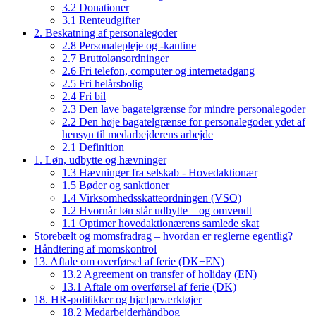
3.2 Donationer
3.1 Renteudgifter
2. Beskatning af personalegoder
2.8 Personalepleje og -kantine
2.7 Bruttolønsordninger
2.6 Fri telefon, computer og internetadgang
2.5 Fri helårsbolig
2.4 Fri bil
2.3 Den lave bagatelgrænse for mindre personalegoder
2.2 Den høje bagatelgrænse for personalegoder ydet af
hensyn til medarbejderens arbejde
2.1 Definition
1. Løn, udbytte og hævninger
1.3 Hævninger fra selskab - Hovedaktionær
1.5 Bøder og sanktioner
1.4 Virksomhedsskatteordningen (VSO)
1.2 Hvornår løn slår udbytte – og omvendt
1.1 Optimer hovedaktionærens samlede skat
Storebælt og momsfradrag – hvordan er reglerne egentlig?
Håndtering af momskontrol
13. Aftale om overførsel af ferie (DK+EN)
13.2 Agreement on transfer of holiday (EN)
13.1 Aftale om overførsel af ferie (DK)
18. HR-politikker og hjælpeværktøjer
18.2 Medarbejderhåndbog