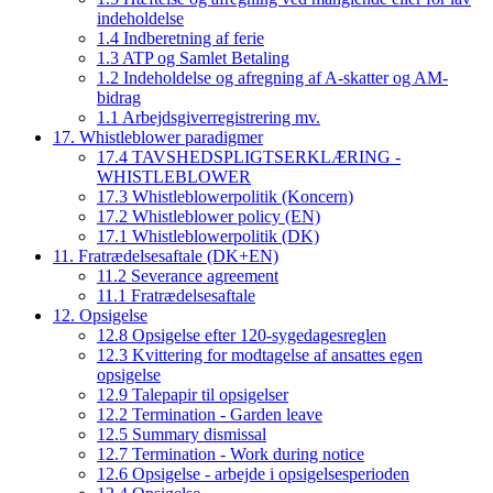
indeholdelse
1.4 Indberetning af ferie
1.3 ATP og Samlet Betaling
1.2 Indeholdelse og afregning af A-skatter og AM-
bidrag
1.1 Arbejdsgiverregistrering mv.
17. Whistleblower paradigmer
17.4 TAVSHEDSPLIGTSERKLÆRING -
WHISTLEBLOWER
17.3 Whistleblowerpolitik (Koncern)
17.2 Whistleblower policy (EN)
17.1 Whistleblowerpolitik (DK)
11. Fratrædelsesaftale (DK+EN)
11.2 Severance agreement
11.1 Fratrædelsesaftale
12. Opsigelse
12.8 Opsigelse efter 120-sygedagesreglen
12.3 Kvittering for modtagelse af ansattes egen
opsigelse
12.9 Talepapir til opsigelser
12.2 Termination - Garden leave
12.5 Summary dismissal
12.7 Termination - Work during notice
12.6 Opsigelse - arbejde i opsigelsesperioden