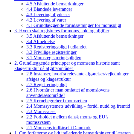
4.5 Afsluttende bemærkninger
4.4 Blandede leverancer
4.3 Levering af ydelser
4.2 Levering af varer
4.1 Grundlæggende forudsætninger for momspligt
3. Hvem skal registreres for moms, told og afgifter
3.5 Afsluttende bemærkninger
3.4 Afmeldelse
3.3 Registreringspligt i udlandet
3.2 Frivillige registreringer
3.1 Momsregistreringspligten
2. Grundlæggende principper og momsens historie samt
klagestruktur på afgiftsområdet
2.8 Instanser, hvorfra relevante afgørelser/vejledninger
afsiges og klagestruktur
2.7 Registreringspligt
2.6 Hvornår er man omfattet af momslovens
anvendelsesområde?
2.5 Kernebegreber i momsretten
2.4 Momssystemets udvikling – fortid, nutid og fremtid
2.3 Momssatser
2.2 Forholdet mellem dansk moms og EU’s
momssystem
2.1 Momsens indførsel i Danmark
1. Om forfatterne og lidt indledende bemærkninger til læseren