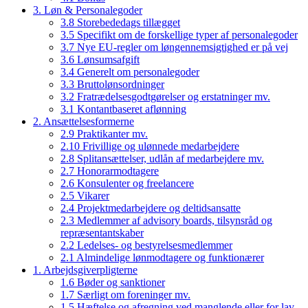
3. Løn & Personalegoder
3.8 Storebededags tillægget
3.5 Specifikt om de forskellige typer af personalegoder
3.7 Nye EU-regler om løngennemsigtighed er på vej
3.6 Lønsumsafgift
3.4 Generelt om personalegoder
3.3 Bruttolønsordninger
3.2 Fratrædelsesgodtgørelser og erstatninger mv.
3.1 Kontantbaseret aflønning
2. Ansættelsesformerne
2.9 Praktikanter mv.
2.10 Frivillige og ulønnede medarbejdere
2.8 Splitansættelser, udlån af medarbejdere mv.
2.7 Honorarmodtagere
2.6 Konsulenter og freelancere
2.5 Vikarer
2.4 Projektmedarbejdere og deltidsansatte
2.3 Medlemmer af advisory boards, tilsynsråd og
repræsentantskaber
2.2 Ledelses- og bestyrelsesmedlemmer
2.1 Almindelige lønmodtagere og funktionærer
1. Arbejdsgiverpligterne
1.6 Bøder og sanktioner
1.7 Særligt om foreninger mv.
1.5 Hæftelse og afregning ved manglende eller for lav