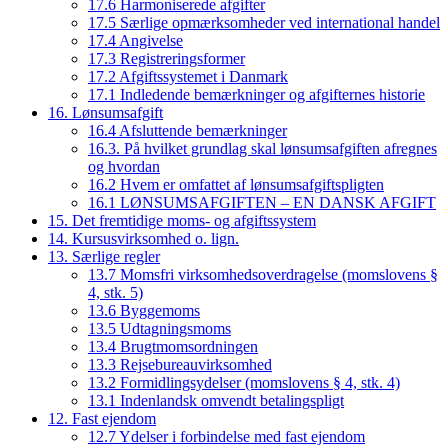
17.6 Harmoniserede afgifter
17.5 Særlige opmærksomheder ved international handel
17.4 Angivelse
17.3 Registreringsformer
17.2 Afgiftssystemet i Danmark
17.1 Indledende bemærkninger og afgifternes historie
16. Lønsumsafgift
16.4 Afsluttende bemærkninger
16.3. På hvilket grundlag skal lønsumsafgiften afregnes
og hvordan
16.2 Hvem er omfattet af lønsumsafgiftspligten
16.1 LØNSUMSAFGIFTEN – EN DANSK AFGIFT
15. Det fremtidige moms- og afgiftssystem
14. Kursusvirksomhed o. lign.
13. Særlige regler
13.7 Momsfri virksomhedsoverdragelse (momslovens §
4, stk. 5)
13.6 Byggemoms
13.5 Udtagningsmoms
13.4 Brugtmomsordningen
13.3 Rejsebureauvirksomhed
13.2 Formidlingsydelser (momslovens § 4, stk. 4)
13.1 Indenlandsk omvendt betalingspligt
12. Fast ejendom
12.7 Ydelser i forbindelse med fast ejendom